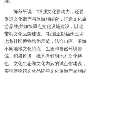
牌。”
陈秋平说：“增强文化影响力，还要
促进文化遗产与旅游相结合，打造文化旅
游品牌;并加快重点文化设施建设，以此
带动文化品牌建设。”我省正以福州三坊
七巷社区博物馆为示范，结合山区、沿海
不同地域文化特点、生态和自然环境资
源，积极推进一批具有鲜明地方文化特
色、文化生态和文化内涵的试点馆建设，
实现博物馆文化品牌与文化旅游产品相结
合;在保护传承的基础上，将妈祖信俗、
关帝信俗、元宵节、闽台(端午)对渡等打
造成海峡两岸具有影响力的民俗文化旅游
品牌;在进一步提升福建博物院、闽台缘
博物馆、昙石山遗址博物馆等公共文化设
施功能和作用的同时，集中力量建设一批
包括福建·中国闽台自然历史博物馆、武夷