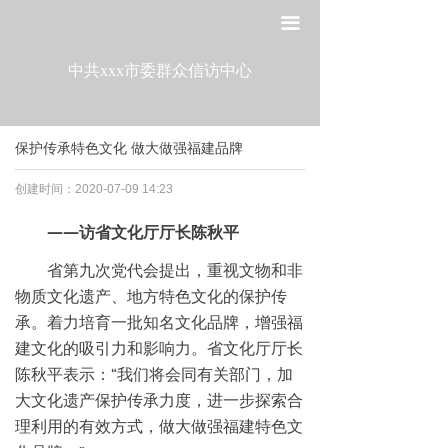
网站首页
끀
走进工委
中共xxx市委群众信访中心
组织建设
保护传承特色文化 做大做强福建品牌
宣传教育
创建时间：
2020-07-09
14:23
作风建设
——访省文化厅厅长陈秋平
制度建设
省第九次党代会提出，重视文物和非
物质文化遗产、地方特色文化的保护传
政策法规
承。着力培育一批知名文化品牌，增强福
党建研究
建文化的吸引力和影响力。省文化厅厅长
陈秋平表示：“我们将会同有关部门，加
大文化遗产保护传承力度，进一步探索合
理利用的有效方式，做大做强福建特色文