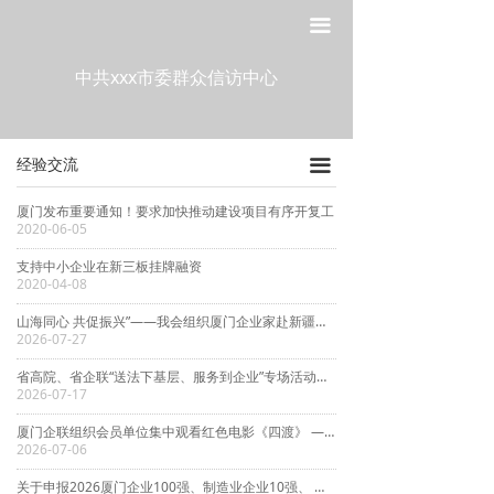
网站首页
走进工委
끀
走进工委
经验交流
中共xxx市委群众信访中心
组织建设
工委动态
经验交流
끀
宣传教育
通知通告
厦门发布重要通知！要求加快推动建设项目有序开复工
作风建设
2020-06-05
支持中小企业在新三板挂牌融资
制度建设
2020-04-08
政策法规
山海同心 共促振兴”——我会组织厦门企业家赴新疆开展党建+产业协作考察交流活动
2026-07-27
党建研究
省高院、省企联“送法下基层、服务到企业”专场活动在厦门举办
2026-07-17
厦门企联组织会员单位集中观看红色电影《四渡》 ——热烈庆祝中国共产党成立105周年 纪念红军长征胜利90周年
2026-07-06
关于申报2026厦门企业100强、制造业企业10强、 服务业企业10强、专精特新企业10强、绿色企业10强、建筑业企业10强、物流业企业10强、台资企业10强 的通知