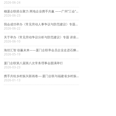
2026-06-24
穗厦企联搭台聚力 两地企业携手共赢 ——广州“三会”组织企业家赴厦门考察交流
2026-06-23
我会成功举办《常见劳动人事争议与防范建议》专题讲座
2026-06-22
关于举办《常见劳动争议分析与防范建议》专题 讲座的通知
2026-06-10
海丝汇智 创赢未来——厦门企联率会员企业走进石狮考察交流活动圆满举行
2026-05-19
厦门企联第八届第八次常务理事会圆满举行
2026-03-23
携手共绘乡村振兴新画卷—-厦门企联与福建省乡村振兴服务团座谈交流暨战略合作签约仪式成功举行
2026-01-13
上一页
1
/
376
下一页
友情链接