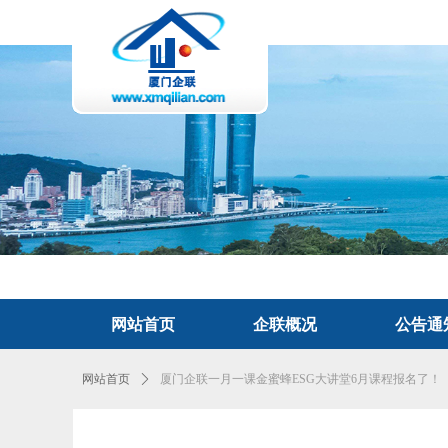
网站首页
企联概况
公告通
网站首页
ꄲ
厦门企联一月一课金蜜蜂ESG大讲堂6月课程报名了！