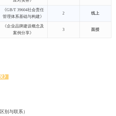
应对实务》
《GB/T 39604社会责任
2
线上
管理体系基础与构建》
《企业品牌建设概念及
3
面授
案例分享》
《ESG基础入门、报告撰写
设》
区别与联系）