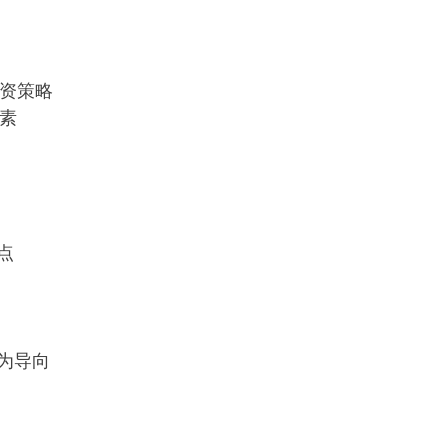
资策略
素
点
为导向