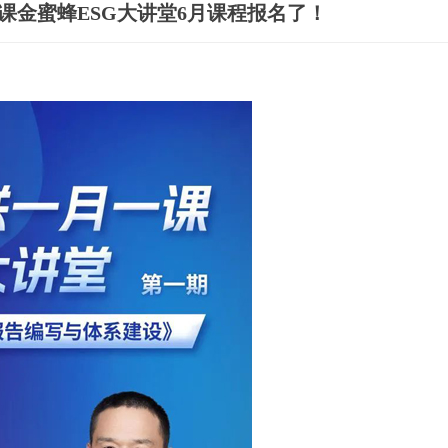
课金蜜蜂ESG大讲堂6月课程报名了！