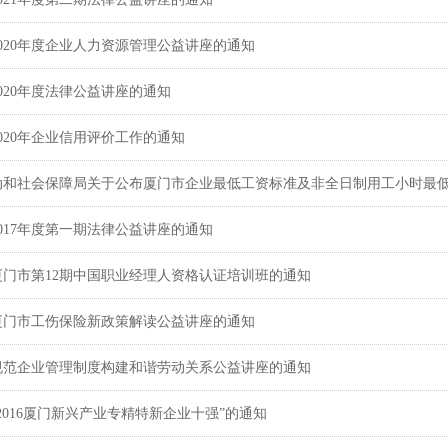
020年度企业人力资源管理公益讲座的通知
020年度法律公益讲座的通知
020年企业信用评价工作的通知
动和社会保障局关于公布厦门市企业最低工资标准及非全日制用工小时最
017年度第一期法律公益讲座的通知
厦门市第12期中国职业经理人资格认证培训班的通知
厦门市工伤保险新政策解读公益讲座的通知
规范企业管理制度构建和谐劳动关系公益讲座的通知
2016厦门新兴产业专精特新企业十强”的通知