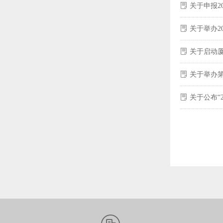
ꂓ
关于申报20
ꂓ
关于举办2
ꂓ
关于启动
ꂓ
关于举办第
ꂓ
关于公布“