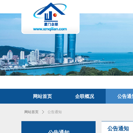
网站首页
企联概况
公告通
网站首页
ꄲ
公告通知
公告通知
公告通知