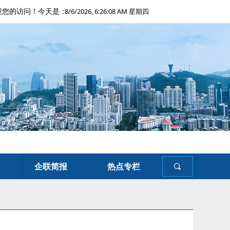
8/6/2026, 6:26:08 AM 星期四
迎您的访问！今天是：
企联简报
热点专栏
끠