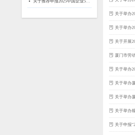
关于召开2024厦门企业100强系列榜单发布大会的通知
넷
ꂓ
关于举办2
ꂓ
关于举办2
ꂓ
关于开展2
ꂓ
厦门市劳
ꂓ
关于举办2
ꂓ
关于举办
ꂓ
关于举办
ꂓ
关于举办
ꂓ
关于申报“