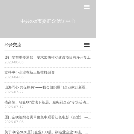
网站首页
走进工委
끀
走进工委
经验交流
中共xxx市委群众信访中心
组织建设
工委动态
经验交流
끀
宣传教育
通知通告
厦门发布重要通知！要求加快推动建设项目有序开复工
作风建设
2020-06-05
支持中小企业在新三板挂牌融资
制度建设
2020-04-08
政策法规
山海同心 共促振兴”——我会组织厦门企业家赴新疆开展党建+产业协作考察交流活动
2026-07-27
党建研究
省高院、省企联“送法下基层、服务到企业”专场活动在厦门举办
2026-07-17
厦门企联组织会员单位集中观看红色电影《四渡》 ——热烈庆祝中国共产党成立105周年 纪念红军长征胜利90周年
2026-07-06
关于申报2026厦门企业100强、制造业企业10强、 服务业企业10强、专精特新企业10强、绿色企业10强、建筑业企业10强、物流业企业10强、台资企业10强 的通知