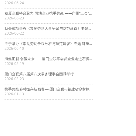
2026-06-24
穗厦企联搭台聚力 两地企业携手共赢 ——广州“三会”组织企业家赴厦门考察交流
2026-06-23
我会成功举办《常见劳动人事争议与防范建议》专题讲座
2026-06-22
关于举办《常见劳动争议分析与防范建议》专题 讲座的通知
2026-06-10
海丝汇智 创赢未来——厦门企联率会员企业走进石狮考察交流活动圆满举行
2026-05-19
厦门企联第八届第八次常务理事会圆满举行
2026-03-23
携手共绘乡村振兴新画卷—-厦门企联与福建省乡村振兴服务团座谈交流暨战略合作签约仪式成功举行
2026-01-13
上一页
1
/
376
下一页
友情链接