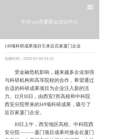
网站首页
끀
走进工委
中共xxx市委群众信访中心
组织建设
149项科研成果项目引来近百家厦门企业
宣传教育
创建时间：
2020-07-09
14:10
作风建设
受金融危机影响，越来越多企业加强
制度建设
与科研机构和高等院校的合作，希望通过
合适的科研成果项目为企业注入新的活
政策法规
力。12月10日，由西安7所高校和中科院
西安分院带来的149项科研成果，吸引了
党建研究
近百家厦门企业。
10日上午，西安地区高校、中科院西
安分院———厦门项目成果对接会在厦门