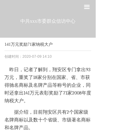
网站首页
끀
走进工委
中共xxx市委群众信访中心
组织建设
141万元奖励71家纳税大户
宣传教育
创建时间：
2020-07-09
14:10
作风建设
昨日，记者了解到，翔安区专门拿出93
制度建设
万元，重奖了18家分别在国家、省、市获
得驰名商标及名牌产品等称号的企业，同
政策法规
时还拿出141万元表彰奖励了71家2008年度
纳税大户。
党建研究
据介绍，目前翔安区共有2个国家级
名牌商标以及数十个省级、市级著名商标
和名牌产品。