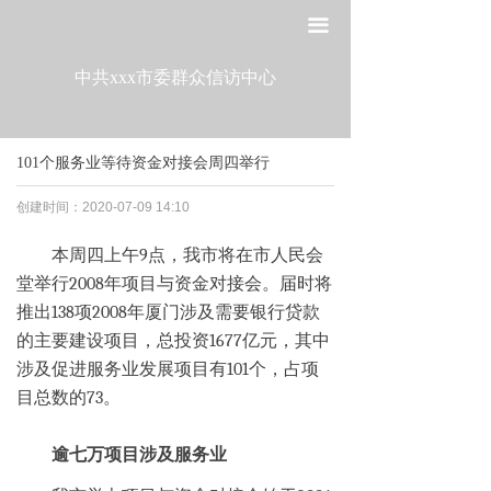
网站首页
끀
走进工委
中共xxx市委群众信访中心
组织建设
101个服务业等待资金对接会周四举行
宣传教育
创建时间：
2020-07-09
14:10
作风建设
本周四上午9点，我市将在市人民会
制度建设
堂举行2008年项目与资金对接会。届时将
推出138项2008年厦门涉及需要银行贷款
政策法规
的主要建设项目，总投资1677亿元，其中
涉及促进服务业发展项目有101个，占项
党建研究
目总数的73。
逾七万项目涉及服务业