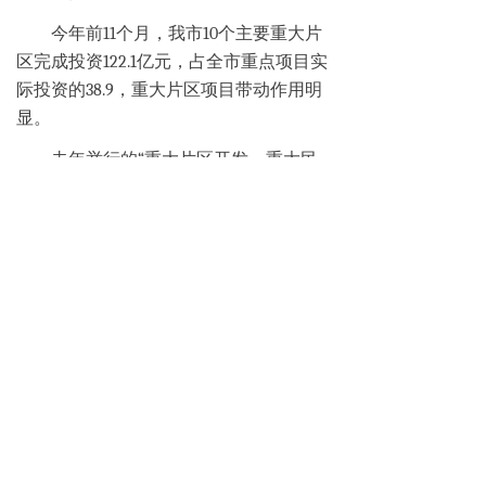
今年前11个月，我市10个主要重大片
区完成投资122.1亿元，占全市重点项目实
际投资的38.9，重大片区项目带动作用明
显。
去年举行的“重大片区开发、重大民
生项目专场”对接会上签约共金额103.3亿
元人民币，主要有建行与机电集团港务集
团等签订厦工工业园、汽车工业城、嵩屿
港区一期等项目62.5亿元贷款意向书，兴
业银行与路桥集团签订集美大桥项目18.1
亿元贷款合同，中行与火炬集团签订翔安
文教区一期，民生银行与现代码头签订东
渡港区现代码头等项目。
这些项目今年进展顺利，如集美大桥
工程进展迅速，前11个月共完成投资13.1亿
元，超前完成投资6.1亿元；汽车出口基地