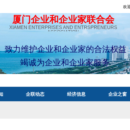
欢
厦门企业和企业家联合会
XIAMEN ENTERPRISES AND ENTRSPRENEURS
ASSOCIATION
致力维护企业和企业家的合法权益
竭诚为企业和企业家服务
知
企联动态
经济信息
企业之窗