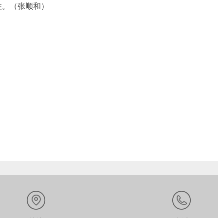
柱。（张顺和）