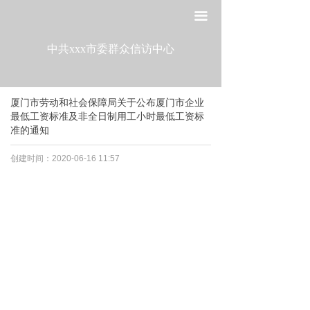
网站首页
끀
走进工委
中共xxx市委群众信访中心
组织建设
厦门市劳动和社会保障局关于公布厦门市企业
宣传教育
最低工资标准及非全日制用工小时最低工资标
准的通知
作风建设
创建时间：
2020-06-16
11:57
制度建设
政策法规
党建研究