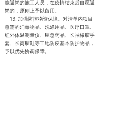
能返岗的施工人员，在疫情结束后自愿返
岗的，原则上予以留用。
13. 加强防控物资保障。对清单内项目
急需的消毒物品、洗涤用品、医疗口罩、
红外体温测量仪、应急药品、长袖橡胶手
套、长筒胶鞋等工地防疫基本防护物品，
予以优先协调保障。
14. 加强建材供应保障。建立商品混凝
土等重要建材供应调度机制，积极协助施
工单位调用其他建材，有序供应项目建筑
材料。确保莲河基地工程用砂 6000 方/天
产能，满足建设项目用砂需求。建立重要
建材储备机制，指定国有企业提前储备重
要建材物资，对相关资金贷款利息予以财
政贴息50% ，期限不超过一年。
15. 强化企业用工帮扶。针对我市外来
务工人员户籍地分布情况，收集企业节后