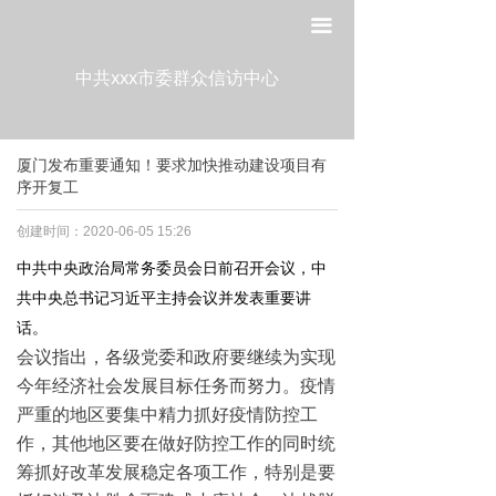
网站首页
끀
走进工委
中共xxx市委群众信访中心
组织建设
厦门发布重要通知！要求加快推动建设项目有
宣传教育
序开复工
作风建设
创建时间：
2020-06-05
15:26
中共中央政治局常务委员会日前召开会议，中
制度建设
共中央总书记习近平主持会议并发表重要讲
政策法规
话。
会议指出，各级党委和政府要继续为实现
党建研究
今年经济社会发展目标任务而努力。疫情
严重的地区要集中精力抓好疫情防控工
作，其他地区要在做好防控工作的同时统
筹抓好改革发展稳定各项工作，特别是要